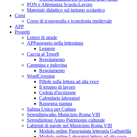
PON e Alternanza Scuola-Lavoro
Materiale didattico sul turismo scolastico
Corsi
Corso di iconografia e iconologia medievale
APP
Progetti
Lettori di strade
APPasseggio nella letteratura
Leggere
Caccia al Tesor8
Regolamento
Cammina e indovina
Regolamento
WordCrossing
Pillole sulla lettura ad alta voce
Il gruppo di lavoro
Cedola d'iscrizione
Calendario laboratori
Rassegna stampa
Sabina Unica per Cultura
Serendipiwalks Municipio Roma VIII
Serendipitour Anno Patrimonio culturale
Labirinti di parole nel Municipio Roma VIII
Modulo online Passeggiata letteraria Garbatellla
Modulo online Laboratori lettura ad alta voce