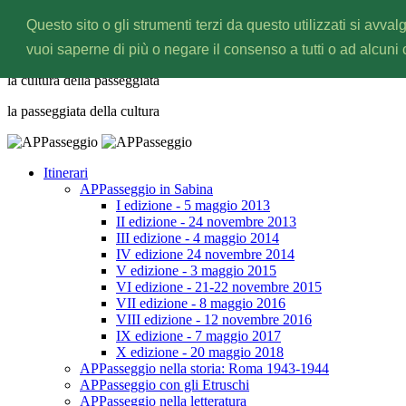
Questo sito o gli strumenti terzi da questo utilizzati si avval
APPasseggio
vuoi saperne di più o negare il consenso a tutti o ad alcuni
la cultura della
passeggiata
la passeggiata della
cultura
Itinerari
APPasseggio in Sabina
I edizione - 5 maggio 2013
II edizione - 24 novembre 2013
III edizione - 4 maggio 2014
IV edizione 24 novembre 2014
V edizione - 3 maggio 2015
VI edizione - 21-22 novembre 2015
VII edizione - 8 maggio 2016
VIII edizione - 12 novembre 2016
IX edizione - 7 maggio 2017
X edizione - 20 maggio 2018
APPasseggio nella storia: Roma 1943-1944
APPasseggio con gli Etruschi
APPasseggio nella letteratura