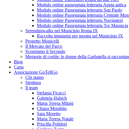
Modulo online passeggiata letteraria Appia antica
Modulo online Passeggiata letteraria San Paolo
Modulo online Passeggiata letteraria Centrale Mon
Modulo online Passeggiata letteraria Navigatori
Modulo online Passeggiata letteraria Tor Marancia
Serendipiwalks nel Municipio Roma IX
Raccolta immagini per mostra sul Municipio IX
Progetto Monicelli
Il Mercato del Parco
Scopriamo il Secondo
Memorie di cortile: le donne della Garbatella si racconta
Blog
Carta
Associazione GoTellGo
Chi siamo
Struttura
Il team
Stefania Ficacci
Gabriela Habich
Maria Teresa Milani
Chiara Morabito
Sara Moretto
Maria Teresa Natale
Priscilla Polidori