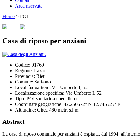
Contatti
Area riservata
Home
>
POI
Casa di riposo per anziani
Codice:
01769
Regione:
Lazio
Provincia:
Rieti
Comune:
Salisano
Località/quartiere:
Via Umberto I, 52
Localizzazione specifica:
Via Umberto I, 52
Tipo:
POI sanitario-ospedaliero
Coordinate geografiche:
42.256672° N 12.745525° E
Altitudine:
Circa 460 metri s.l.m.
Abstract
La casa di riposo comunale per anziani è ospitata, dal 1994, all'inter