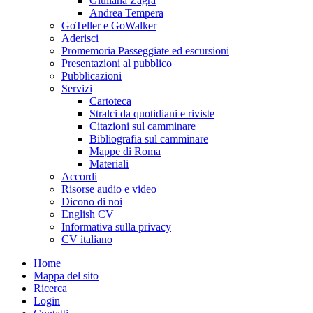
Giuliana Zagra
Andrea Tempera
GoTeller e GoWalker
Aderisci
Promemoria Passeggiate ed escursioni
Presentazioni al pubblico
Pubblicazioni
Servizi
Cartoteca
Stralci da quotidiani e riviste
Citazioni sul camminare
Bibliografia sul camminare
Mappe di Roma
Materiali
Accordi
Risorse audio e video
Dicono di noi
English CV
Informativa sulla privacy
CV italiano
Home
Mappa del sito
Ricerca
Login