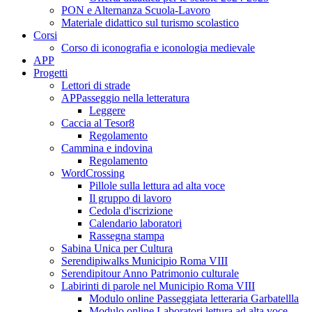
PON e Alternanza Scuola-Lavoro
Materiale didattico sul turismo scolastico
Corsi
Corso di iconografia e iconologia medievale
APP
Progetti
Lettori di strade
APPasseggio nella letteratura
Leggere
Caccia al Tesor8
Regolamento
Cammina e indovina
Regolamento
WordCrossing
Pillole sulla lettura ad alta voce
Il gruppo di lavoro
Cedola d'iscrizione
Calendario laboratori
Rassegna stampa
Sabina Unica per Cultura
Serendipiwalks Municipio Roma VIII
Serendipitour Anno Patrimonio culturale
Labirinti di parole nel Municipio Roma VIII
Modulo online Passeggiata letteraria Garbatellla
Modulo online Laboratori lettura ad alta voce