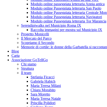
Modulo online passeggiata letteraria Appia antica
Modulo online Passeggiata letteraria San Paolo
Modulo online Passeggiata letteraria Centrale Mon
Modulo online Passeggiata letteraria Navigatori
Modulo online Passeggiata letteraria Tor Marancia
Serendipiwalks nel Municipio Roma IX
Raccolta immagini per mostra sul Municipio IX
Progetto Monicelli
Il Mercato del Parco
Scopriamo il Secondo
Memorie di cortile: le donne della Garbatella si racconta
Blog
Carta
Associazione GoTellGo
Chi siamo
Struttura
Il team
Stefania Ficacci
Gabriela Habich
Maria Teresa Milani
Chiara Morabito
Sara Moretto
Maria Teresa Natale
Priscilla Polidori