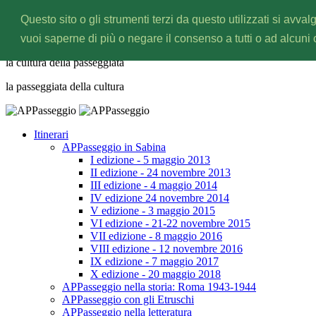
Questo sito o gli strumenti terzi da questo utilizzati si avval
APPasseggio
vuoi saperne di più o negare il consenso a tutti o ad alcuni
la cultura della
passeggiata
la passeggiata della
cultura
Itinerari
APPasseggio in Sabina
I edizione - 5 maggio 2013
II edizione - 24 novembre 2013
III edizione - 4 maggio 2014
IV edizione 24 novembre 2014
V edizione - 3 maggio 2015
VI edizione - 21-22 novembre 2015
VII edizione - 8 maggio 2016
VIII edizione - 12 novembre 2016
IX edizione - 7 maggio 2017
X edizione - 20 maggio 2018
APPasseggio nella storia: Roma 1943-1944
APPasseggio con gli Etruschi
APPasseggio nella letteratura