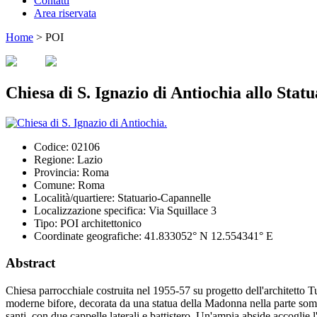
Contatti
Area riservata
Home
>
POI
Chiesa di S. Ignazio di Antiochia allo Statu
Codice:
02106
Regione:
Lazio
Provincia:
Roma
Comune:
Roma
Località/quartiere:
Statuario-Capannelle
Localizzazione specifica:
Via Squillace 3
Tipo:
POI architettonico
Coordinate geografiche:
41.833052° N 12.554341° E
Abstract
Chiesa parrocchiale costruita nel 1955-57 su progetto dell'architetto T
moderne bifore, decorata da una statua della Madonna nella parte somm
santi, con due cappelle laterali e battistero. Un'ampia abside accogli