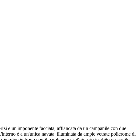
terizi e un'imponente facciata, affiancata da un campanile con due
interno è a un'unica navata, illuminata da ampie vetrate policrome di
a Vergine in trono con il bambino e sant'Ignazio in abito vescovile