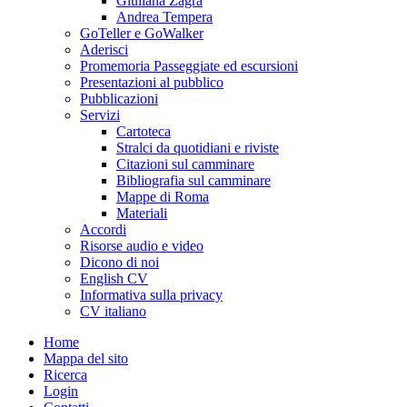
Giuliana Zagra
Andrea Tempera
GoTeller e GoWalker
Aderisci
Promemoria Passeggiate ed escursioni
Presentazioni al pubblico
Pubblicazioni
Servizi
Cartoteca
Stralci da quotidiani e riviste
Citazioni sul camminare
Bibliografia sul camminare
Mappe di Roma
Materiali
Accordi
Risorse audio e video
Dicono di noi
English CV
Informativa sulla privacy
CV italiano
Home
Mappa del sito
Ricerca
Login