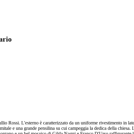
ario
ullio Rossi. L'esterno è caratterizzato da un uniforme rivestimento in la
itale e una grande pensilina su cui campeggia la dedica della chiesa. L'
e l'organo e un bel mosaico di Gilda Nagni e Franco D'Urso raffigurante l