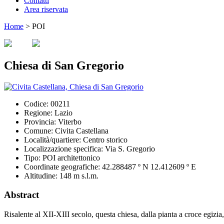
Contatti
Area riservata
Home
>
POI
Chiesa di San Gregorio
Codice:
00211
Regione:
Lazio
Provincia:
Viterbo
Comune:
Civita Castellana
Località/quartiere:
Centro storico
Localizzazione specifica:
Via S. Gregorio
Tipo:
POI architettonico
Coordinate geografiche:
42.288487 º N 12.412609 º E
Altitudine:
148 m s.l.m.
Abstract
Risalente al XII-XIII secolo, questa chiesa, dalla pianta a croce egizia,