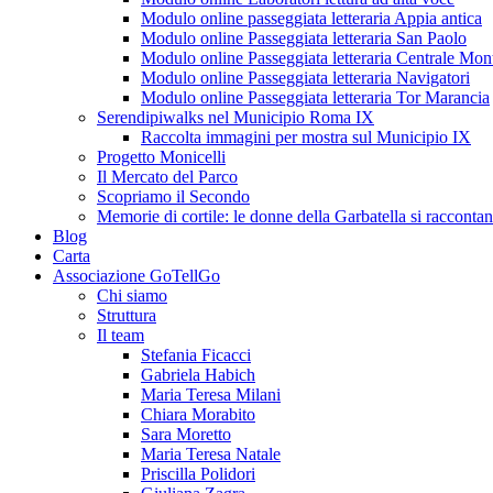
Modulo online passeggiata letteraria Appia antica
Modulo online Passeggiata letteraria San Paolo
Modulo online Passeggiata letteraria Centrale Mon
Modulo online Passeggiata letteraria Navigatori
Modulo online Passeggiata letteraria Tor Marancia
Serendipiwalks nel Municipio Roma IX
Raccolta immagini per mostra sul Municipio IX
Progetto Monicelli
Il Mercato del Parco
Scopriamo il Secondo
Memorie di cortile: le donne della Garbatella si racconta
Blog
Carta
Associazione GoTellGo
Chi siamo
Struttura
Il team
Stefania Ficacci
Gabriela Habich
Maria Teresa Milani
Chiara Morabito
Sara Moretto
Maria Teresa Natale
Priscilla Polidori