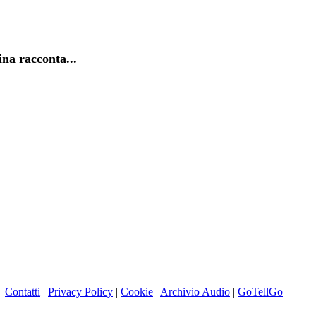
na racconta...
|
Contatti
|
Privacy Policy
|
Cookie
|
Archivio Audio
|
GoTellGo