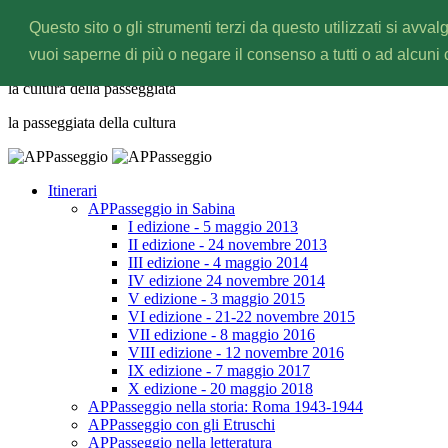
Questo sito o gli strumenti terzi da questo utilizzati si avval
APPasseggio
vuoi saperne di più o negare il consenso a tutti o ad alcuni
la cultura della
passeggiata
la passeggiata della
cultura
Itinerari
APPasseggio in Sabina
I edizione - 5 maggio 2013
II edizione - 24 novembre 2013
III edizione - 4 maggio 2014
IV edizione 24 novembre 2014
V edizione - 3 maggio 2015
VI edizione - 21-22 novembre 2015
VII edizione - 8 maggio 2016
VIII edizione - 12 novembre 2016
IX edizione - 7 maggio 2017
X edizione - 20 maggio 2018
APPasseggio nella storia: Roma 1943-1944
APPasseggio con gli Etruschi
APPasseggio nella letteratura