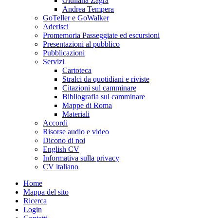
Giuliana Zagra
Andrea Tempera
GoTeller e GoWalker
Aderisci
Promemoria Passeggiate ed escursioni
Presentazioni al pubblico
Pubblicazioni
Servizi
Cartoteca
Stralci da quotidiani e riviste
Citazioni sul camminare
Bibliografia sul camminare
Mappe di Roma
Materiali
Accordi
Risorse audio e video
Dicono di noi
English CV
Informativa sulla privacy
CV italiano
Home
Mappa del sito
Ricerca
Login