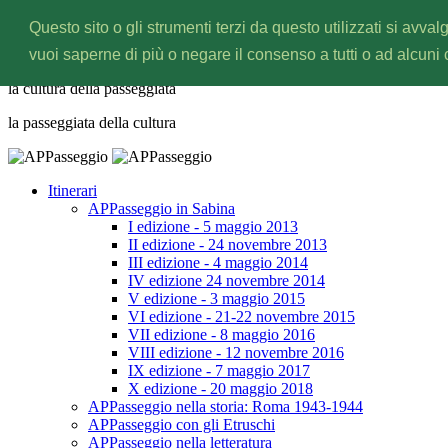
Questo sito o gli strumenti terzi da questo utilizzati si avval
APPasseggio
vuoi saperne di più o negare il consenso a tutti o ad alcuni
la cultura della
passeggiata
la passeggiata della
cultura
Itinerari
APPasseggio in Sabina
I edizione - 5 maggio 2013
II edizione - 24 novembre 2013
III edizione - 4 maggio 2014
IV edizione 24 novembre 2014
V edizione - 3 maggio 2015
VI edizione - 21-22 novembre 2015
VII edizione - 8 maggio 2016
VIII edizione - 12 novembre 2016
IX edizione - 7 maggio 2017
X edizione - 20 maggio 2018
APPasseggio nella storia: Roma 1943-1944
APPasseggio con gli Etruschi
APPasseggio nella letteratura