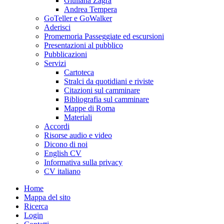
Giuliana Zagra
Andrea Tempera
GoTeller e GoWalker
Aderisci
Promemoria Passeggiate ed escursioni
Presentazioni al pubblico
Pubblicazioni
Servizi
Cartoteca
Stralci da quotidiani e riviste
Citazioni sul camminare
Bibliografia sul camminare
Mappe di Roma
Materiali
Accordi
Risorse audio e video
Dicono di noi
English CV
Informativa sulla privacy
CV italiano
Home
Mappa del sito
Ricerca
Login