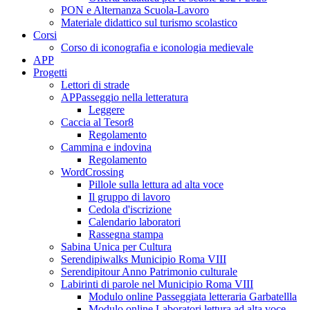
PON e Alternanza Scuola-Lavoro
Materiale didattico sul turismo scolastico
Corsi
Corso di iconografia e iconologia medievale
APP
Progetti
Lettori di strade
APPasseggio nella letteratura
Leggere
Caccia al Tesor8
Regolamento
Cammina e indovina
Regolamento
WordCrossing
Pillole sulla lettura ad alta voce
Il gruppo di lavoro
Cedola d'iscrizione
Calendario laboratori
Rassegna stampa
Sabina Unica per Cultura
Serendipiwalks Municipio Roma VIII
Serendipitour Anno Patrimonio culturale
Labirinti di parole nel Municipio Roma VIII
Modulo online Passeggiata letteraria Garbatellla
Modulo online Laboratori lettura ad alta voce