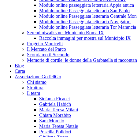
Modulo online passeggiata letteraria Appia antica
Modulo online Passeggiata letteraria San Paolo
Modulo online Passeggiata letteraria Centrale Mon
Modulo online Passeggiata letteraria Navigatori
Modulo online Passeggiata letteraria Tor Marancia
Serendipiwalks nel Municipio Roma IX
Raccolta immagini per mostra sul Municipio IX
Progetto Monicelli
Il Mercato del Parco
Scopriamo il Secondo
Memorie di cortile: le donne della Garbatella si racconta
Blog
Carta
Associazione GoTellGo
Chi siamo
Struttura
Il team
Stefania Ficacci
Gabriela Habich
Maria Teresa Milani
Chiara Morabito
Sara Moretto
Maria Teresa Natale
Priscilla Polidori