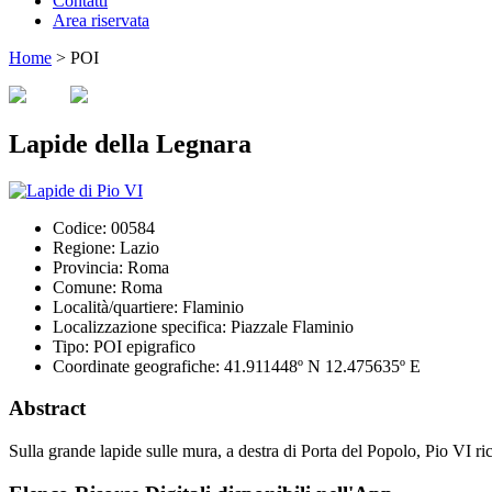
Contatti
Area riservata
Home
>
POI
Lapide della Legnara
Codice:
00584
Regione:
Lazio
Provincia:
Roma
Comune:
Roma
Località/quartiere:
Flaminio
Localizzazione specifica:
Piazzale Flaminio
Tipo:
POI epigrafico
Coordinate geografiche:
41.911448º N 12.475635º E
Abstract
Sulla grande lapide sulle mura, a destra di Porta del Popolo, Pio VI ric