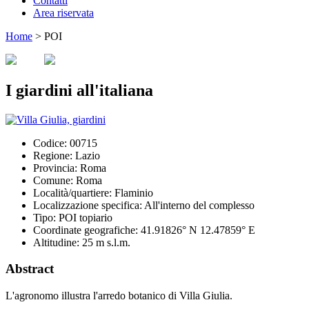
Contatti
Area riservata
Home
>
POI
I giardini all'italiana
Codice:
00715
Regione:
Lazio
Provincia:
Roma
Comune:
Roma
Località/quartiere:
Flaminio
Localizzazione specifica:
All'interno del complesso
Tipo:
POI topiario
Coordinate geografiche:
41.91826° N 12.47859° E
Altitudine:
25 m s.l.m.
Abstract
L'agronomo illustra l'arredo botanico di Villa Giulia.