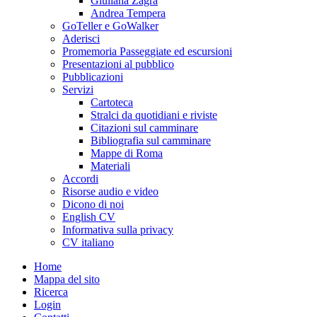
Giuliana Zagra
Andrea Tempera
GoTeller e GoWalker
Aderisci
Promemoria Passeggiate ed escursioni
Presentazioni al pubblico
Pubblicazioni
Servizi
Cartoteca
Stralci da quotidiani e riviste
Citazioni sul camminare
Bibliografia sul camminare
Mappe di Roma
Materiali
Accordi
Risorse audio e video
Dicono di noi
English CV
Informativa sulla privacy
CV italiano
Home
Mappa del sito
Ricerca
Login