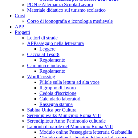
PON e Alternanza Scuola-Lavoro
Materiale didattico sul turismo scolastico
Corsi
Corso di iconografia e iconologia medievale
APP
Progetti
Lettori di strade
APPasseggio nella letteratura
Leggere
Caccia al Tesor8
Regolamento
Cammina e indovina
Regolamento
WordCrossing
Pillole sulla lettura ad alta voce
Il gruppo di lavoro
Cedola d'iscrizione
Calendario laboratori
Rassegna stampa
Sabina Unica per Cultura
Serendipiwalks Municipio Roma VIII
Serendipitour Anno Patrimonio culturale
Labirinti di parole nel Municipio Roma VIII
Modulo online Passeggiata letteraria Garbatellla
Modulo online Laboratori lettura ad alta voce