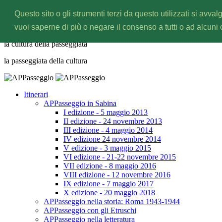
Questo sito o gli strumenti terzi da questo utilizzati si avval
APPasseggio
vuoi saperne di più o negare il consenso a tutti o ad alcuni
la cultura della
passeggiata
la passeggiata della
cultura
Itinerari
APPasseggio in Sabina
I edizione - 5 maggio 2013
II edizione - 24 novembre 2013
III edizione - 4 maggio 2014
IV edizione 24 novembre 2014
V edizione - 3 maggio 2015
VI edizione - 21-22 novembre 2015
VII edizione - 8 maggio 2016
VIII edizione - 12 novembre 2016
IX edizione - 7 maggio 2017
X edizione - 20 maggio 2018
APPasseggio nella storia: Roma 1943-1944
APPasseggio con gli Etruschi
APPasseggio nella letteratura