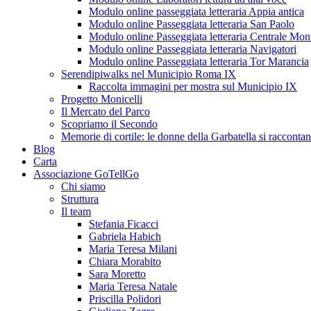
Modulo online passeggiata letteraria Appia antica
Modulo online Passeggiata letteraria San Paolo
Modulo online Passeggiata letteraria Centrale Mon
Modulo online Passeggiata letteraria Navigatori
Modulo online Passeggiata letteraria Tor Marancia
Serendipiwalks nel Municipio Roma IX
Raccolta immagini per mostra sul Municipio IX
Progetto Monicelli
Il Mercato del Parco
Scopriamo il Secondo
Memorie di cortile: le donne della Garbatella si racconta
Blog
Carta
Associazione GoTellGo
Chi siamo
Struttura
Il team
Stefania Ficacci
Gabriela Habich
Maria Teresa Milani
Chiara Morabito
Sara Moretto
Maria Teresa Natale
Priscilla Polidori