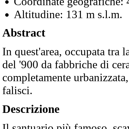
Coordinate geografiche:
4
Altitudine:
131 m s.l.m.
Abstract
In quest'area, occupata tra l
del '900 da fabbriche di cer
completamente urbanizzata, 
falisci.
Descrizione
Il santuario più famoso, scav