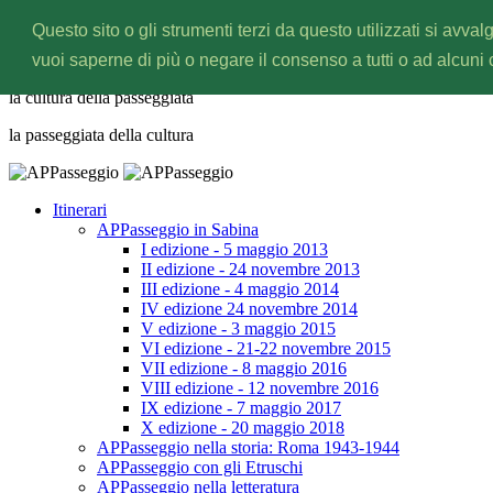
Questo sito o gli strumenti terzi da questo utilizzati si avval
APPasseggio
vuoi saperne di più o negare il consenso a tutti o ad alcuni
la cultura della
passeggiata
la passeggiata della
cultura
Itinerari
APPasseggio in Sabina
I edizione - 5 maggio 2013
II edizione - 24 novembre 2013
III edizione - 4 maggio 2014
IV edizione 24 novembre 2014
V edizione - 3 maggio 2015
VI edizione - 21-22 novembre 2015
VII edizione - 8 maggio 2016
VIII edizione - 12 novembre 2016
IX edizione - 7 maggio 2017
X edizione - 20 maggio 2018
APPasseggio nella storia: Roma 1943-1944
APPasseggio con gli Etruschi
APPasseggio nella letteratura