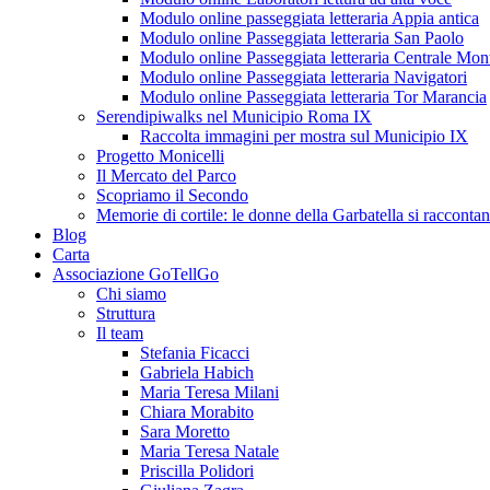
Modulo online passeggiata letteraria Appia antica
Modulo online Passeggiata letteraria San Paolo
Modulo online Passeggiata letteraria Centrale Mon
Modulo online Passeggiata letteraria Navigatori
Modulo online Passeggiata letteraria Tor Marancia
Serendipiwalks nel Municipio Roma IX
Raccolta immagini per mostra sul Municipio IX
Progetto Monicelli
Il Mercato del Parco
Scopriamo il Secondo
Memorie di cortile: le donne della Garbatella si racconta
Blog
Carta
Associazione GoTellGo
Chi siamo
Struttura
Il team
Stefania Ficacci
Gabriela Habich
Maria Teresa Milani
Chiara Morabito
Sara Moretto
Maria Teresa Natale
Priscilla Polidori