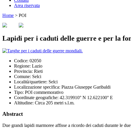
Contatti
Area riservata
Home
>
POI
Lapidi per i caduti delle guerre e per la fo
Codice:
02050
Regione:
Lazio
Provincia:
Rieti
Comune:
Selci
Località/quartiere:
Selci
Localizzazione specifica:
Piazza Giuseppe Garibaldi
Tipo:
POI commemorativo
Coordinate geografiche:
42.319910° N 12.622100° E
Altitudine:
Circa 205 metri s.l.m.
Abstract
Due grandi lapidi marmoree affisse a ricordo dei caduti durante le du