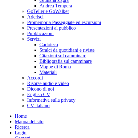
Giuliana Zagra
Andrea Tempera
GoTeller e GoWalker
Aderisci
Promemoria Passeggiate ed escursioni
Presentazioni al pubblico
Pubblicazioni
Servizi
Cartoteca
Stralci da quotidiani e riviste
Citazioni sul camminare
Bibliografia sul camminare
Mappe di Roma
Materiali
Accordi
Risorse audio e video
Dicono di noi
English CV
Informativa sulla privacy
CV italiano
Home
Mappa del sito
Ricerca
Login