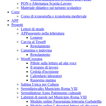
PON e Alternanza Scuola-Lavoro
Materiale didattico sul turismo scolastico
Corsi
Corso di iconografia e iconologia medievale
APP
Progetti
Lettori di strade
APPasseggio nella letteratura
Leggere
Caccia al Tesor8
Regolamento
Cammina e indovina
Regolamento
WordCrossing
Pillole sulla lettura ad alta voce
Il gruppo di lavoro
Cedola d'iscrizione
Calendario laboratori
Rassegna stampa
Sabina Unica per Cultura
Serendipiwalks Municipio Roma VIII
Serendipitour Anno Patrimonio culturale
Labirinti di parole nel Municipio Roma VIII
Modulo online Passeggiata letteraria Garbatellla
Modulo online Laboratori lettura ad alta voce