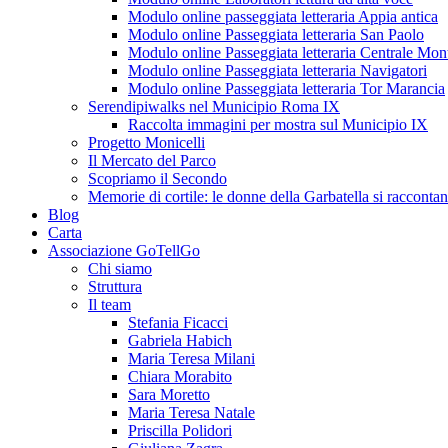
Modulo online passeggiata letteraria Appia antica
Modulo online Passeggiata letteraria San Paolo
Modulo online Passeggiata letteraria Centrale Mon
Modulo online Passeggiata letteraria Navigatori
Modulo online Passeggiata letteraria Tor Marancia
Serendipiwalks nel Municipio Roma IX
Raccolta immagini per mostra sul Municipio IX
Progetto Monicelli
Il Mercato del Parco
Scopriamo il Secondo
Memorie di cortile: le donne della Garbatella si racconta
Blog
Carta
Associazione GoTellGo
Chi siamo
Struttura
Il team
Stefania Ficacci
Gabriela Habich
Maria Teresa Milani
Chiara Morabito
Sara Moretto
Maria Teresa Natale
Priscilla Polidori