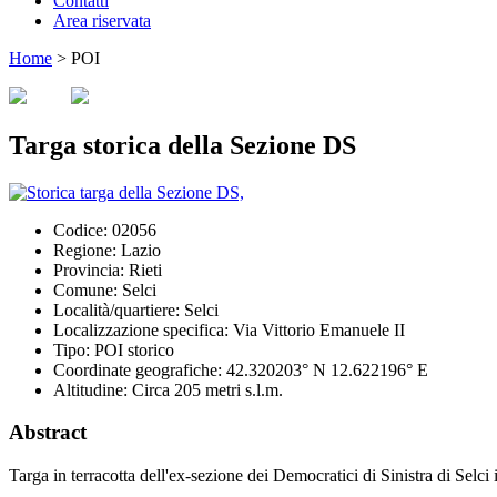
Contatti
Area riservata
Home
>
POI
Targa storica della Sezione DS
Codice:
02056
Regione:
Lazio
Provincia:
Rieti
Comune:
Selci
Località/quartiere:
Selci
Localizzazione specifica:
Via Vittorio Emanuele II
Tipo:
POI storico
Coordinate geografiche:
42.320203° N 12.622196° E
Altitudine:
Circa 205 metri s.l.m.
Abstract
Targa in terracotta dell'ex-sezione dei Democratici di Sinistra di Selci 