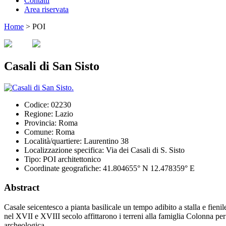
Contatti
Area riservata
Home
>
POI
Casali di San Sisto
Codice:
02230
Regione:
Lazio
Provincia:
Roma
Comune:
Roma
Località/quartiere:
Laurentino 38
Localizzazione specifica:
Via dei Casali di S. Sisto
Tipo:
POI architettonico
Coordinate geografiche:
41.804655° N 12.478359° E
Abstract
Casale seicentesco a pianta basilicale un tempo adibito a stalla e fi
nel XVII e XVIII secolo affittarono i terreni alla famiglia Colonna per i
archeologica.