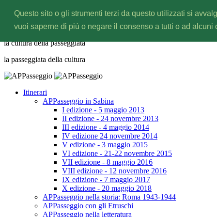
Questo sito o gli strumenti terzi da questo utilizzati si avval
APPasseggio
vuoi saperne di più o negare il consenso a tutti o ad alcuni
la cultura della
passeggiata
la passeggiata della
cultura
Itinerari
APPasseggio in Sabina
I edizione - 5 maggio 2013
II edizione - 24 novembre 2013
III edizione - 4 maggio 2014
IV edizione 24 novembre 2014
V edizione - 3 maggio 2015
VI edizione - 21-22 novembre 2015
VII edizione - 8 maggio 2016
VIII edizione - 12 novembre 2016
IX edizione - 7 maggio 2017
X edizione - 20 maggio 2018
APPasseggio nella storia: Roma 1943-1944
APPasseggio con gli Etruschi
APPasseggio nella letteratura