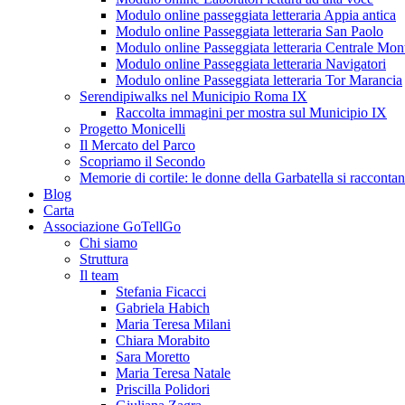
Modulo online passeggiata letteraria Appia antica
Modulo online Passeggiata letteraria San Paolo
Modulo online Passeggiata letteraria Centrale Mon
Modulo online Passeggiata letteraria Navigatori
Modulo online Passeggiata letteraria Tor Marancia
Serendipiwalks nel Municipio Roma IX
Raccolta immagini per mostra sul Municipio IX
Progetto Monicelli
Il Mercato del Parco
Scopriamo il Secondo
Memorie di cortile: le donne della Garbatella si racconta
Blog
Carta
Associazione GoTellGo
Chi siamo
Struttura
Il team
Stefania Ficacci
Gabriela Habich
Maria Teresa Milani
Chiara Morabito
Sara Moretto
Maria Teresa Natale
Priscilla Polidori