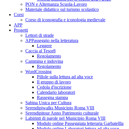
PON e Alternanza Scuola-Lavoro
Materiale didattico sul turismo scolastico
Corsi
Corso di iconografia e iconologia medievale
APP
Progetti
Lettori di strade
APPasseggio nella letteratura
Leggere
Caccia al Tesor8
Regolamento
Cammina e indovina
Regolamento
WordCrossing
Pillole sulla lettura ad alta voce
Il gruppo di lavoro
Cedola d'iscrizione
Calendario laboratori
Rassegna stampa
Sabina Unica per Cultura
Serendipiwalks Municipio Roma VIII
Serendipitour Anno Patrimonio culturale
Labirinti di parole nel Municipio Roma VIII
Modulo online Passeggiata letteraria Garbatellla
Modulo online Laboratori lettura ad alta voce