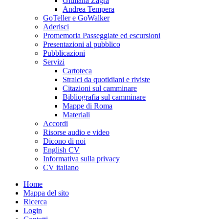
Giuliana Zagra
Andrea Tempera
GoTeller e GoWalker
Aderisci
Promemoria Passeggiate ed escursioni
Presentazioni al pubblico
Pubblicazioni
Servizi
Cartoteca
Stralci da quotidiani e riviste
Citazioni sul camminare
Bibliografia sul camminare
Mappe di Roma
Materiali
Accordi
Risorse audio e video
Dicono di noi
English CV
Informativa sulla privacy
CV italiano
Home
Mappa del sito
Ricerca
Login