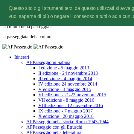
Questo sito o gli strumenti terzi da questo utilizzati si avval
APPasseggio
vuoi saperne di più o negare il consenso a tutti o ad alcuni
la cultura della
passeggiata
la passeggiata della
cultura
Itinerari
APPasseggio in Sabina
I edizione - 5 maggio 2013
II edizione - 24 novembre 2013
III edizione - 4 maggio 2014
IV edizione 24 novembre 2014
V edizione - 3 maggio 2015
VI edizione - 21-22 novembre 2015
VII edizione - 8 maggio 2016
VIII edizione - 12 novembre 2016
IX edizione - 7 maggio 2017
X edizione - 20 maggio 2018
APPasseggio nella storia: Roma 1943-1944
APPasseggio con gli Etruschi
APPasseggio nella letteratura