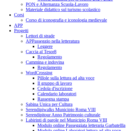
PON e Alternanza Scuola-Lavoro
Materiale didattico sul turismo scolastico
Corsi
Corso di iconografia e iconologia medievale
APP
Progetti
Lettori di strade
APPasseggio nella letteratura
Leggere
Caccia al Tesor8
Regolamento
Cammina e indovina
Regolamento
WordCrossing
Pillole sulla lettura ad alta voce
Il gruppo di lavoro
Cedola d'iscrizione
Calendario laboratori
Rassegna stampa
Sabina Unica per Cultura
Serendipiwalks Municipio Roma VIII
Serendipitour Anno Patrimonio culturale
Labirinti di parole nel Municipio Roma VIII
Modulo online Passeggiata letteraria Garbatellla
Modulo online Laboratori lettura ad alta voce