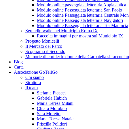
Modulo online passeggiata letteraria Appia antica
Modulo online Passeggiata letteraria San Paolo
Modulo online Passeggiata letteraria Centrale Mon
Modulo online Passeggiata letteraria Navigatori
Modulo online Passeggiata letteraria Tor Marancia
Serendipiwalks nel Municipio Roma IX
Raccolta immagini per mostra sul Municipio IX
Progetto Monicelli
Il Mercato del Parco
Scopriamo il Secondo
Memorie di cortile: le donne della Garbatella si racconta
Blog
Carta
Associazione GoTellGo
Chi siamo
Struttura
Il team
Stefania Ficacci
Gabriela Habich
Maria Teresa Milani
Chiara Morabito
Sara Moretto
Maria Teresa Natale
Priscilla Polidori