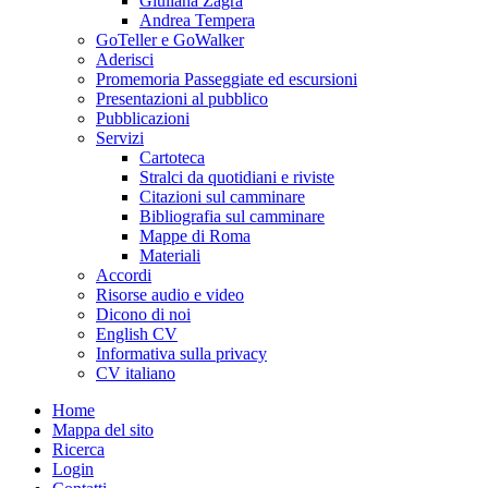
Giuliana Zagra
Andrea Tempera
GoTeller e GoWalker
Aderisci
Promemoria Passeggiate ed escursioni
Presentazioni al pubblico
Pubblicazioni
Servizi
Cartoteca
Stralci da quotidiani e riviste
Citazioni sul camminare
Bibliografia sul camminare
Mappe di Roma
Materiali
Accordi
Risorse audio e video
Dicono di noi
English CV
Informativa sulla privacy
CV italiano
Home
Mappa del sito
Ricerca
Login