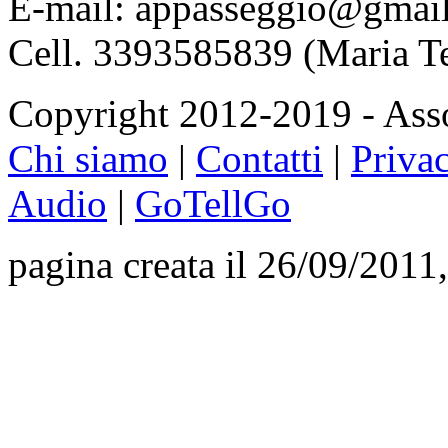
E-mail: appasseggio@gmai
Cell. 3393585839 (Maria T
Copyright 2012-2019 - Asso
Chi siamo
|
Contatti
|
Priva
Audio
|
GoTellGo
pagina creata il 26/09/2011