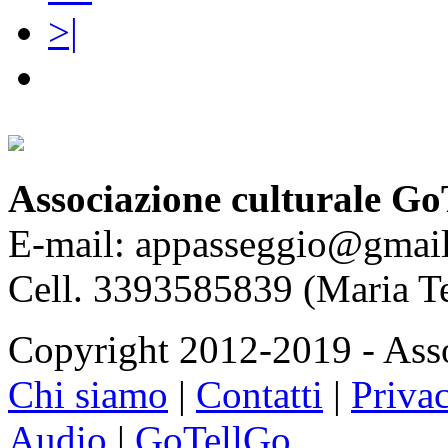
>|
Associazione culturale Go
E-mail: appasseggio@gmai
Cell. 3393585839 (Maria T
Copyright 2012-2019 - Asso
Chi siamo
|
Contatti
|
Priva
Audio
|
GoTellGo