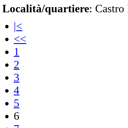
Località/quartiere
: Castro
|<
<<
1
2
3
4
5
6