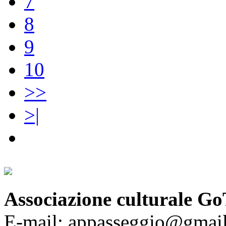
7
8
9
10
>>
>|
Associazione culturale Go
E-mail: appasseggio@gmai