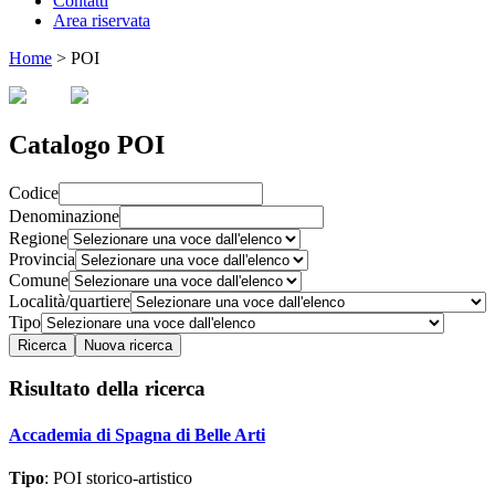
Contatti
Area riservata
Home
>
POI
Catalogo POI
Codice
Denominazione
Regione
Provincia
Comune
Località/quartiere
Tipo
Risultato della ricerca
Accademia di Spagna di Belle Arti
Tipo
: POI storico-artistico