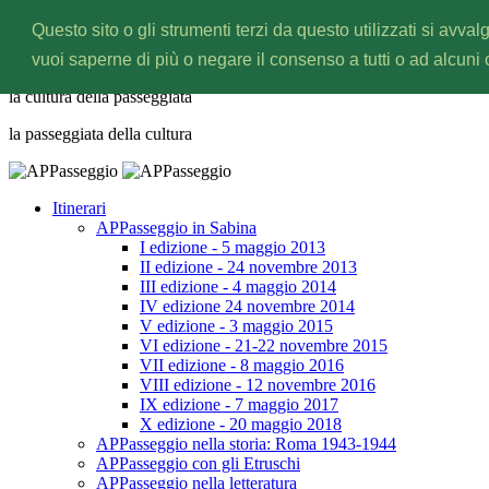
Questo sito o gli strumenti terzi da questo utilizzati si avval
APPasseggio
vuoi saperne di più o negare il consenso a tutti o ad alcuni
la cultura della
passeggiata
la passeggiata della
cultura
Itinerari
APPasseggio in Sabina
I edizione - 5 maggio 2013
II edizione - 24 novembre 2013
III edizione - 4 maggio 2014
IV edizione 24 novembre 2014
V edizione - 3 maggio 2015
VI edizione - 21-22 novembre 2015
VII edizione - 8 maggio 2016
VIII edizione - 12 novembre 2016
IX edizione - 7 maggio 2017
X edizione - 20 maggio 2018
APPasseggio nella storia: Roma 1943-1944
APPasseggio con gli Etruschi
APPasseggio nella letteratura