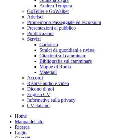
Giuliana Zagra
Andrea Tempera
GoTeller e GoWalker
Aderisci
Promemoria Passeggiate ed escursioni
Presentazioni al pubblico
Pubblicazioni
Servizi
Cartoteca
Stralci da quotidiani e riviste
Citazioni sul camminare
Bibliografia sul camminare
Mappe di Roma
Materiali
Accordi
Risorse audio e video
Dicono di noi
English CV
Informativa sulla privacy
CV italiano
Home
Mappa del sito
Ricerca
Login