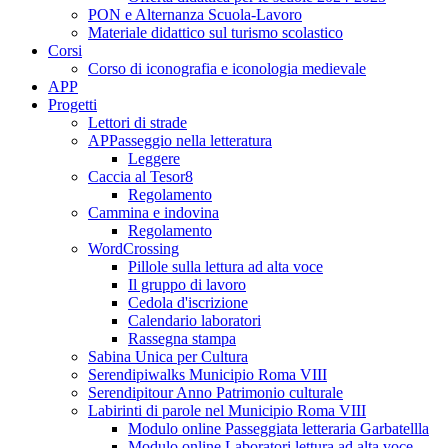
PON e Alternanza Scuola-Lavoro
Materiale didattico sul turismo scolastico
Corsi
Corso di iconografia e iconologia medievale
APP
Progetti
Lettori di strade
APPasseggio nella letteratura
Leggere
Caccia al Tesor8
Regolamento
Cammina e indovina
Regolamento
WordCrossing
Pillole sulla lettura ad alta voce
Il gruppo di lavoro
Cedola d'iscrizione
Calendario laboratori
Rassegna stampa
Sabina Unica per Cultura
Serendipiwalks Municipio Roma VIII
Serendipitour Anno Patrimonio culturale
Labirinti di parole nel Municipio Roma VIII
Modulo online Passeggiata letteraria Garbatellla
Modulo online Laboratori lettura ad alta voce