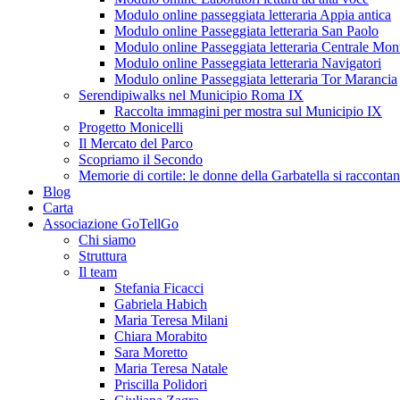
Modulo online passeggiata letteraria Appia antica
Modulo online Passeggiata letteraria San Paolo
Modulo online Passeggiata letteraria Centrale Mon
Modulo online Passeggiata letteraria Navigatori
Modulo online Passeggiata letteraria Tor Marancia
Serendipiwalks nel Municipio Roma IX
Raccolta immagini per mostra sul Municipio IX
Progetto Monicelli
Il Mercato del Parco
Scopriamo il Secondo
Memorie di cortile: le donne della Garbatella si racconta
Blog
Carta
Associazione GoTellGo
Chi siamo
Struttura
Il team
Stefania Ficacci
Gabriela Habich
Maria Teresa Milani
Chiara Morabito
Sara Moretto
Maria Teresa Natale
Priscilla Polidori